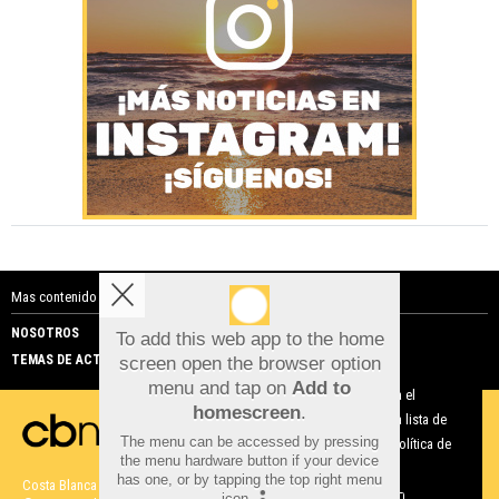
Mas contenido de Costa Blanca Noticias:
NOSOTROS
PUBLICIDAD
To add this web app to the home
TEMAS DE ACTUALIDAD
screen open the browser option
Aviso sobre el Uso de cookies:
menu and tap on
Add to
Utilizamos cookies nuestras y de terceros para el
homescreen
.
funcionamiento del digital. Puedes consultar la lista de
The menu can be accessed by pressing
cookies y como desconectarlas.
Ver nuestra Política de
the menu hardware button if your device
Privacidad y Cookies
has one, or by tapping the top right menu
Costa Blanca Noticias |
Términos de uso
|
Protección de datos
icon
.