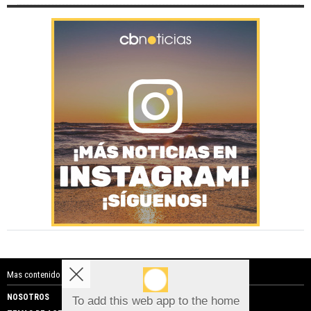
Mas contenido de Costa Blanca Noticias:
NOSOTROS
PUBLICIDAD
To add this web app to the home