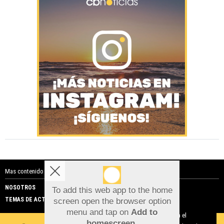
Mas contenido de Costa Blanca Noticias:
NOSOTROS
PUBLICIDAD
To add this web app to the home
TEMAS DE ACTUALIDAD
screen open the browser option
Aviso sobre el Uso de cookies:
menu and tap on
Add to
Utilizamos cookies nuestras y de terceros para el
homescreen
.