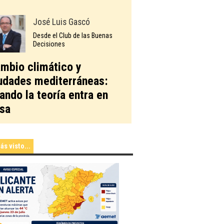
José Luis Gascó
Desde el Club de las Buenas
Decisiones
mbio climático y
udades mediterráneas:
ando la teoría entra en
sa
ás visto...