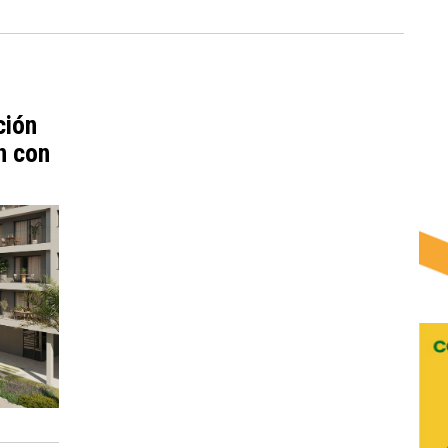
ción
n con