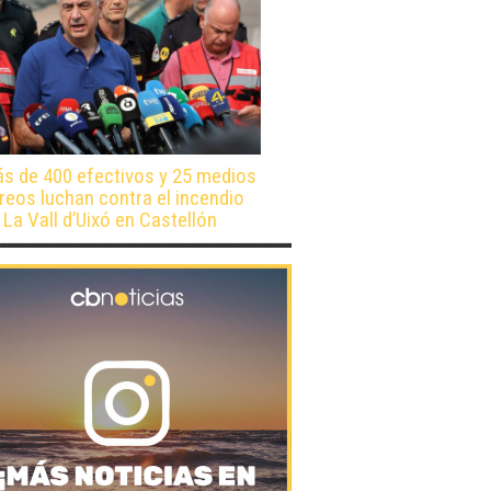
s de 400 efectivos y 25 medios
reos luchan contra el incendio
 La Vall d’Uixó en Castellón