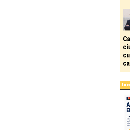
Ca
ci
cu
ca
Lo m