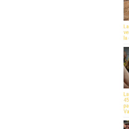
La
ve
la
La
45
pa
Va