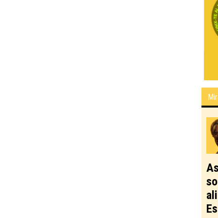
Mir
As
so
al
Es