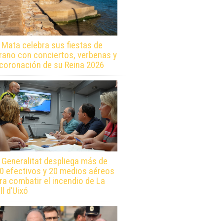
 Mata celebra sus fiestas de
rano con conciertos, verbenas y
 coronación de su Reina 2026
 Generalitat despliega más de
0 efectivos y 20 medios aéreos
ra combatir el incendio de La
ll d’Uixó