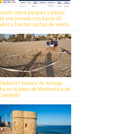
icante cierra parques y playas
te una jornada con hasta 42
ados y fuertes rachas de viento
llados 61 huevos de tortuga
ba en la playa de Muchavista de
 Campello