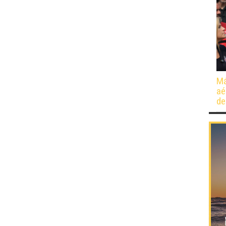
Má
aé
de