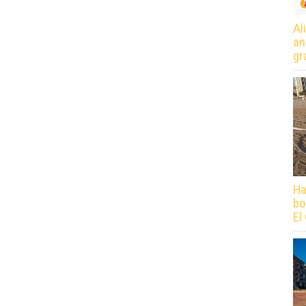
Al
an
gr
Ha
bo
El