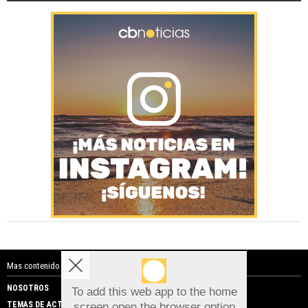
Mas contenido de Costa Blanca Noticias:
NOSOTROS
PUBLICIDAD
To add this web app to the home
TEMAS DE ACTUALIDAD
screen open the browser option