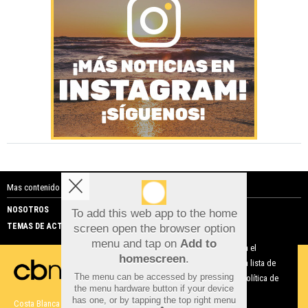
Mas contenido de Costa Blanca Noticias:
NOSOTROS
PUBLICIDAD
To add this web app to the home
TEMAS DE ACTUALIDAD
screen open the browser option
Aviso sobre el Uso de cookies:
menu and tap on
Add to
Utilizamos cookies nuestras y de terceros para el
homescreen
.
funcionamiento del digital. Puedes consultar la lista de
The menu can be accessed by pressing
cookies y como desconectarlas.
Ver nuestra Política de
the menu hardware button if your device
Privacidad y Cookies
has one, or by tapping the top right menu
Costa Blanca Noticias |
Términos de uso
|
Protección de datos