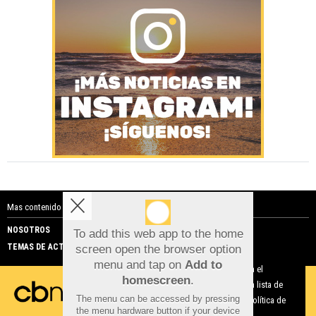
Mas contenido de Costa Blanca Noticias:
NOSOTROS
PUBLICIDAD
To add this web app to the home
TEMAS DE ACTUALIDAD
screen open the browser option
Aviso sobre el Uso de cookies:
menu and tap on
Add to
Utilizamos cookies nuestras y de terceros para el
homescreen
.
funcionamiento del digital. Puedes consultar la lista de
The menu can be accessed by pressing
cookies y como desconectarlas.
Ver nuestra Política de
the menu hardware button if your device
Privacidad y Cookies