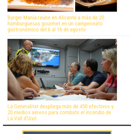
Burger Manía reúne en Alicante a más de 20
hamburguesas gourmet en un campeonato
gastronómico del 6 al 16 de agosto
La Generalitat despliega más de 450 efectivos y
20 medios aéreos para combatir el incendio de
La Vall d’Uixó