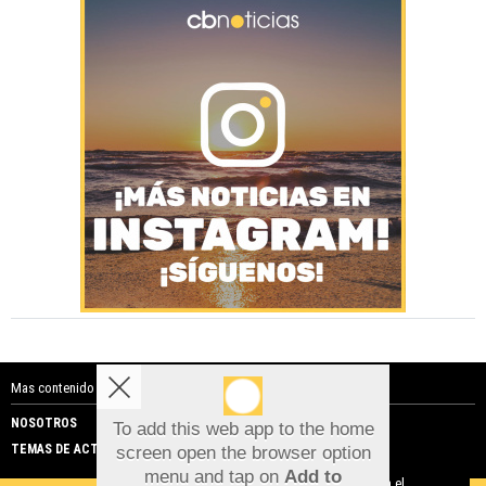
Mas contenido de Costa Blanca Noticias:
NOSOTROS
PUBLICIDAD
To add this web app to the home
TEMAS DE ACTUALIDAD
screen open the browser option
Aviso sobre el Uso de cookies:
menu and tap on
Add to
Utilizamos cookies nuestras y de terceros para el