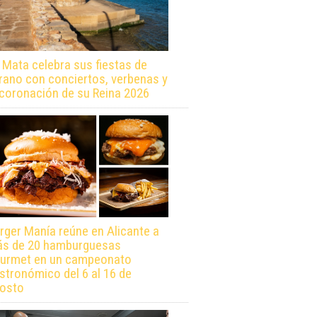
 Mata celebra sus fiestas de
rano con conciertos, verbenas y
 coronación de su Reina 2026
rger Manía reúne en Alicante a
s de 20 hamburguesas
urmet en un campeonato
stronómico del 6 al 16 de
osto