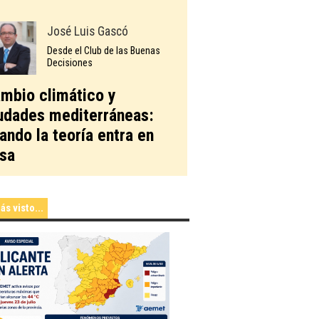
José Luis Gascó
Desde el Club de las Buenas
Decisiones
mbio climático y
udades mediterráneas:
ando la teoría entra en
sa
ás visto...