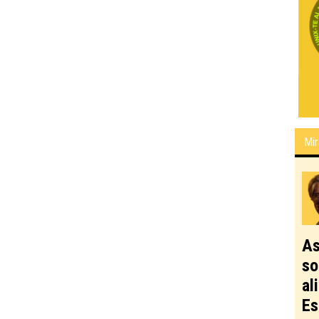
Mir
As
so
al
Es