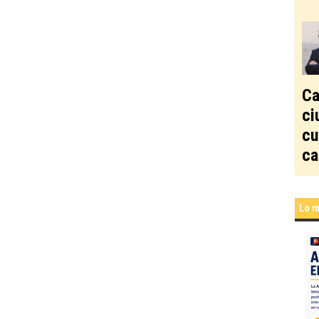
Ca
ci
cu
ca
Lo m