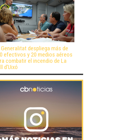
 Generalitat despliega más de
0 efectivos y 20 medios aéreos
ra combatir el incendio de La
ll d’Uixó