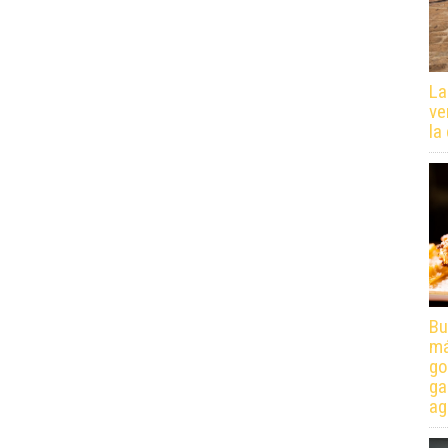
La
ve
la
Bu
má
go
ga
ag