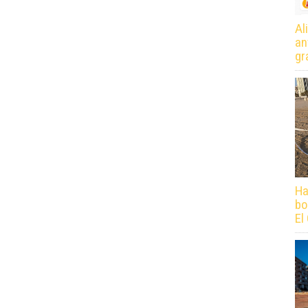
Al
an
gr
Ha
bo
El