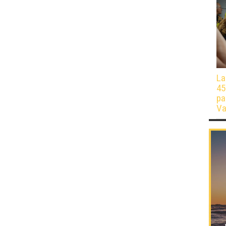
La
45
pa
Va