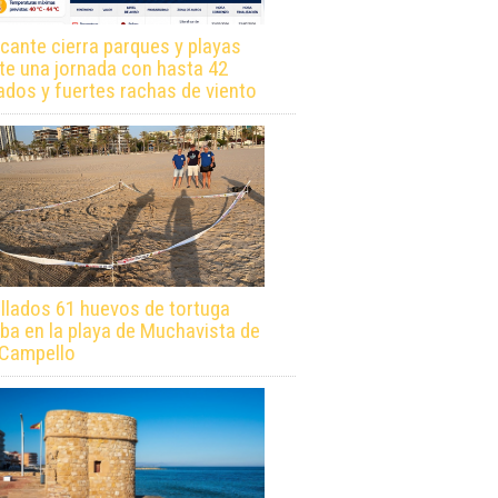
icante cierra parques y playas
te una jornada con hasta 42
ados y fuertes rachas de viento
llados 61 huevos de tortuga
ba en la playa de Muchavista de
 Campello