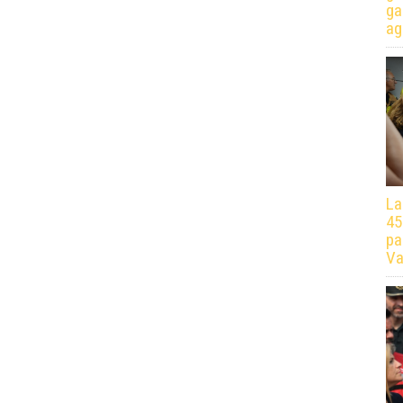
ga
ag
La
45
pa
Va