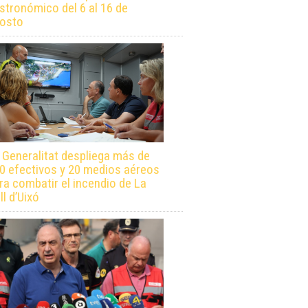
stronómico del 6 al 16 de
osto
 Generalitat despliega más de
0 efectivos y 20 medios aéreos
ra combatir el incendio de La
ll d’Uixó