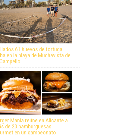
llados 61 huevos de tortuga
ba en la playa de Muchavista de
 Campello
rger Manía reúne en Alicante a
s de 20 hamburguesas
urmet en un campeonato