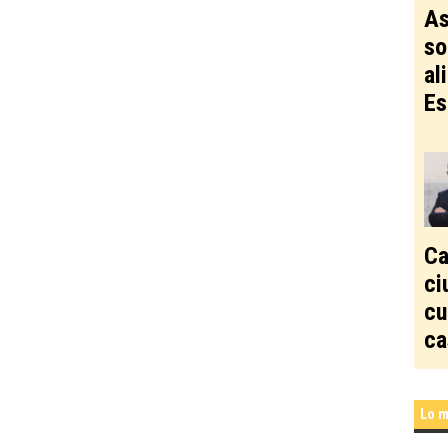
As
so
al
Es
Ca
ci
cu
ca
Lo m