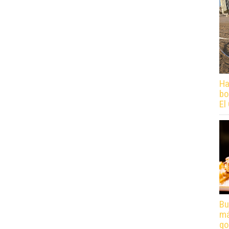
Ha
bo
El
Bu
má
go