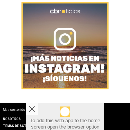
Mas contenido de Costa Blanca Noticias:
NOSOTROS
PUBLICIDAD
To add this web app to the home
TEMAS DE ACTUALIDAD
screen open the browser option
Aviso sobre el Uso de cookies: