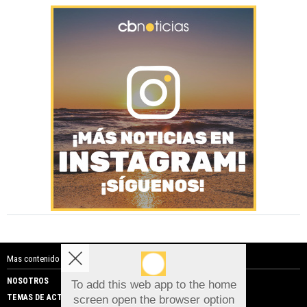
Mas contenido de Costa Blanca Noticias:
NOSOTROS
PUBLICIDAD
To add this web app to the home
TEMAS DE ACTUALIDAD
screen open the browser option
Aviso sobre el Uso de cookies: