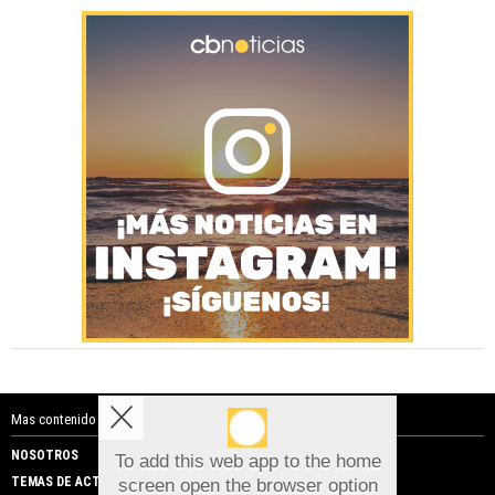
Mas contenido de Costa Blanca Noticias:
NOSOTROS
PUBLICIDAD
To add this web app to the home
TEMAS DE ACTUALIDAD
screen open the browser option
Aviso sobre el Uso de cookies: