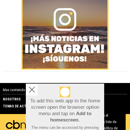
Mas contenido de Costa Blanca Noticias:
NOSOTROS
PUBLICIDAD
To add this web app to the home
TEMAS DE ACTUALIDAD
screen open the browser option
Aviso sobre el Uso de cookies:
menu and tap on
Add to
Utilizamos cookies nuestras y de terceros para el
homescreen
.
funcionamiento del digital. Puedes consultar la lista de
The menu can be accessed by pressing
cookies y como desconectarlas.
Ver nuestra Política de