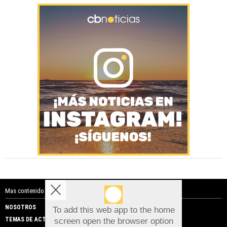
Mas contenido de Costa Blanca Noticias:
NOSOTROS
PUBLICIDAD
To add this web app to the home
TEMAS DE ACTUALIDAD
screen open the browser option
Aviso sobre el Uso de cookies: