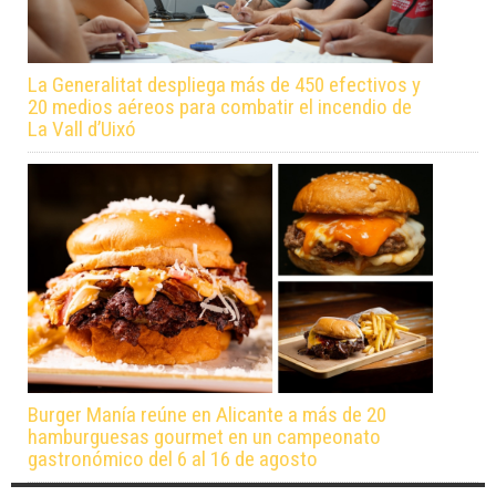
La Generalitat despliega más de 450 efectivos y
20 medios aéreos para combatir el incendio de
La Vall d’Uixó
Burger Manía reúne en Alicante a más de 20
hamburguesas gourmet en un campeonato
gastronómico del 6 al 16 de agosto