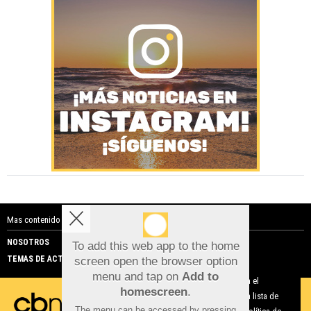
Mas contenido de Costa Blanca Noticias:
NOSOTROS
PUBLICIDAD
To add this web app to the home
TEMAS DE ACTUALIDAD
screen open the browser option
Aviso sobre el Uso de cookies:
menu and tap on
Add to
Utilizamos cookies nuestras y de terceros para el
homescreen
.
funcionamiento del digital. Puedes consultar la lista de
The menu can be accessed by pressing