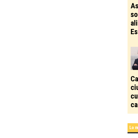
As
so
al
Es
Ca
ci
cu
ca
Lo m