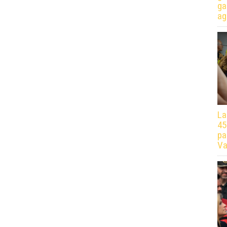
ga
ag
La
45
pa
Va