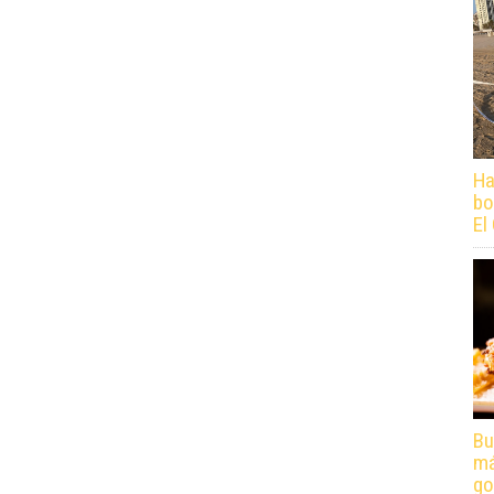
Ha
bo
El
Bu
má
go