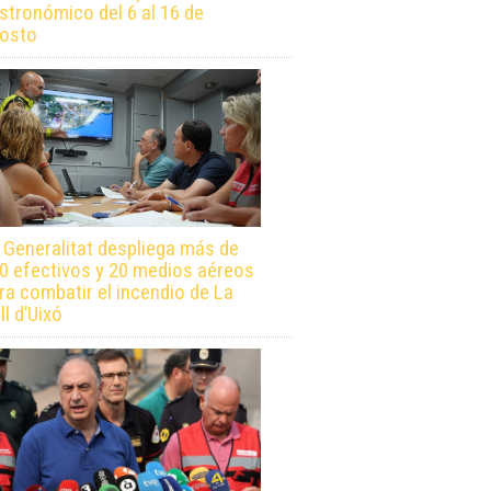
stronómico del 6 al 16 de
osto
 Generalitat despliega más de
0 efectivos y 20 medios aéreos
ra combatir el incendio de La
ll d’Uixó