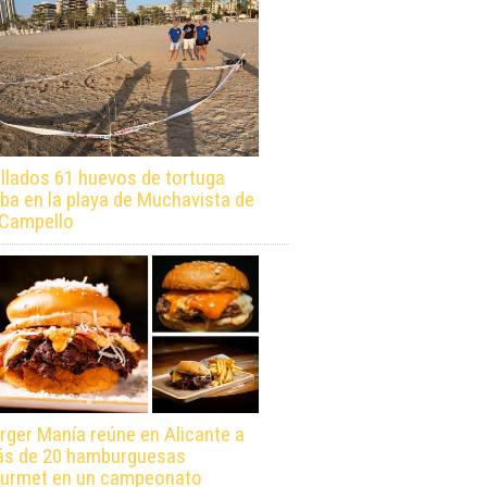
llados 61 huevos de tortuga
ba en la playa de Muchavista de
 Campello
rger Manía reúne en Alicante a
s de 20 hamburguesas
urmet en un campeonato