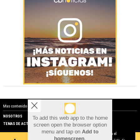
Mas contenido de Costa Blanca Noticias:
NOSOTROS
PUBLICIDAD
To add this web app to the home
TEMAS DE ACTUALIDAD
screen open the browser option
Aviso sobre el Uso de cookies:
menu and tap on
Add to
Utilizamos cookies nuestras y de terceros para el
homescreen
.