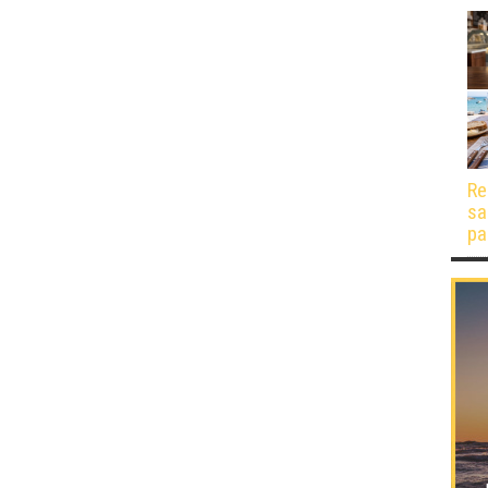
Re
sa
pa