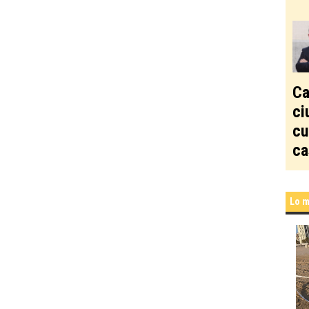
Ca
ci
cu
ca
Lo m