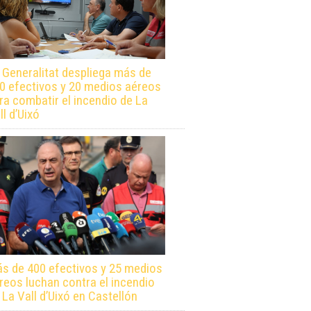
 Generalitat despliega más de
0 efectivos y 20 medios aéreos
ra combatir el incendio de La
ll d’Uixó
s de 400 efectivos y 25 medios
reos luchan contra el incendio
 La Vall d’Uixó en Castellón