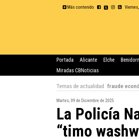
Más contenido
Viernes
Portada
Alicante
Elche
Benidor
Miradas CBNoticias
Temas de actualidad
fraude econ
Martes, 09 de Diciembre de 2025
La Policía N
“timo washw