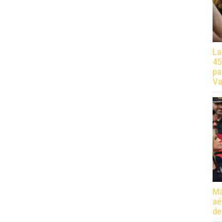
La
45
pa
Va
Má
aé
de