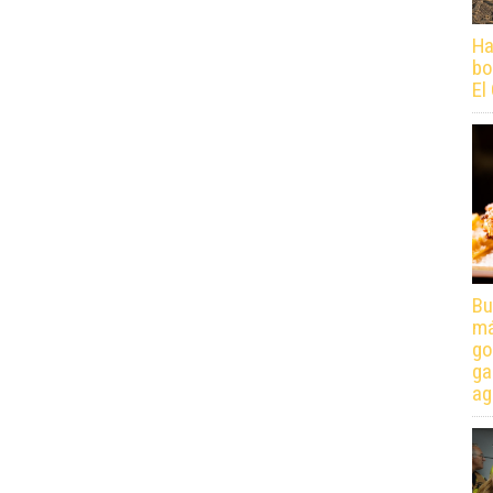
Ha
bo
El
Bu
má
go
ga
ag