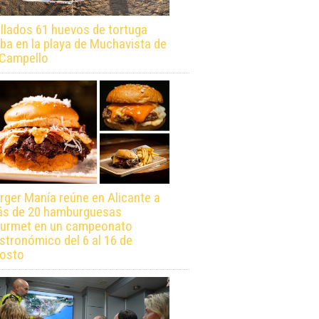
llados 61 huevos de tortuga
ba en la playa de Muchavista de
 Campello
rger Manía reúne en Alicante a
s de 20 hamburguesas
urmet en un campeonato
stronómico del 6 al 16 de
osto