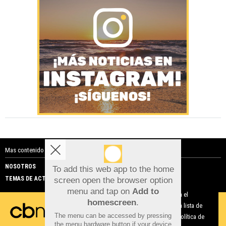
Mas contenido de Costa Blanca Noticias:
NOSOTROS
PUBLICIDAD
To add this web app to the home
TEMAS DE ACTUALIDAD
screen open the browser option
Aviso sobre el Uso de cookies:
menu and tap on
Add to
Utilizamos cookies nuestras y de terceros para el
homescreen
.
funcionamiento del digital. Puedes consultar la lista de
The menu can be accessed by pressing
cookies y como desconectarlas.
Ver nuestra Política de
the menu hardware button if your device