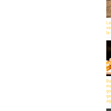
La
ve
la
Bu
má
go
ga
ag