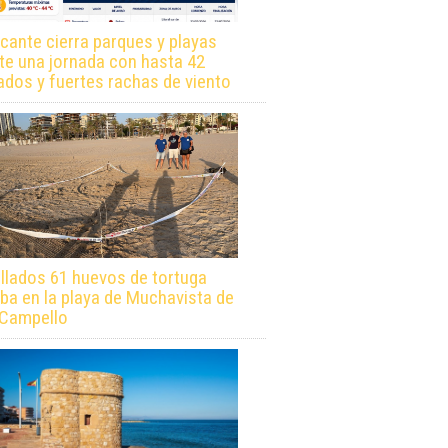
icante cierra parques y playas
te una jornada con hasta 42
ados y fuertes rachas de viento
llados 61 huevos de tortuga
ba en la playa de Muchavista de
 Campello