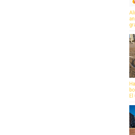
Al
an
gr
Ha
bo
El