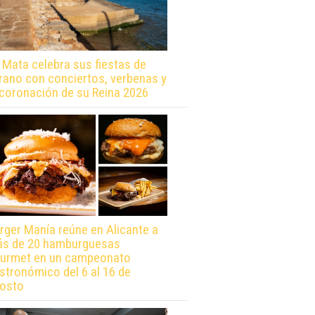
 Mata celebra sus fiestas de
rano con conciertos, verbenas y
 coronación de su Reina 2026
rger Manía reúne en Alicante a
s de 20 hamburguesas
urmet en un campeonato
stronómico del 6 al 16 de
osto