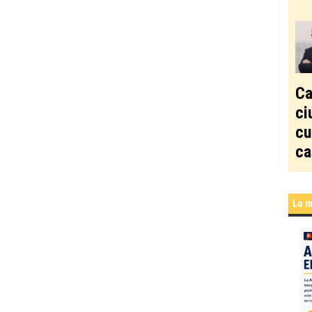
Ca
ci
cu
ca
Lo m