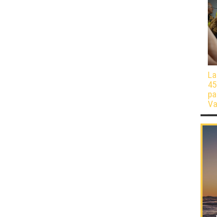
La
45
pa
Va