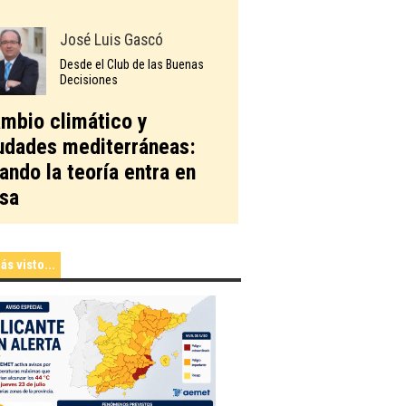
José Luis Gascó
Desde el Club de las Buenas
Decisiones
mbio climático y
udades mediterráneas:
ando la teoría entra en
sa
ás visto...