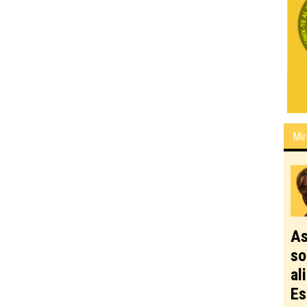
Mir
As
so
al
Es