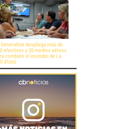
 Generalitat despliega más de
0 efectivos y 20 medios aéreos
ra combatir el incendio de La
ll d’Uixó