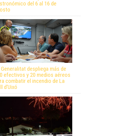
stronómico del 6 al 16 de
osto
 Generalitat despliega más de
0 efectivos y 20 medios aéreos
ra combatir el incendio de La
ll d’Uixó