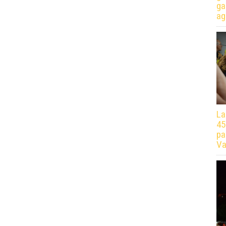
ga
ag
La
45
pa
Va