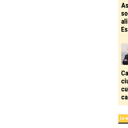
As
so
al
Es
Ca
ci
cu
ca
Lo m