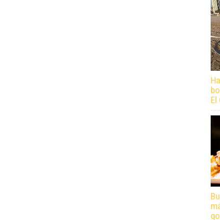
Ha
bo
El
Bu
má
go