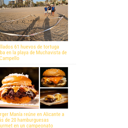
llados 61 huevos de tortuga
ba en la playa de Muchavista de
 Campello
rger Manía reúne en Alicante a
s de 20 hamburguesas
urmet en un campeonato