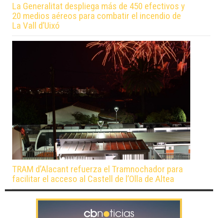
La Generalitat despliega más de 450 efectivos y
20 medios aéreos para combatir el incendio de
La Vall d’Uixó
TRAM d’Alacant refuerza el Tramnochador para
facilitar el acceso al Castell de l’Olla de Altea