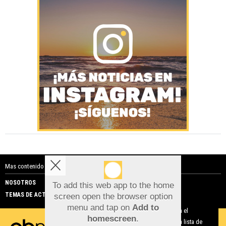
Mas contenido de Costa Blanca Noticias:
NOSOTROS
PUBLICIDAD
To add this web app to the home
TEMAS DE ACTUALIDAD
screen open the browser option
Aviso sobre el Uso de cookies:
menu and tap on
Add to
Utilizamos cookies nuestras y de terceros para el
homescreen
.
funcionamiento del digital. Puedes consultar la lista de