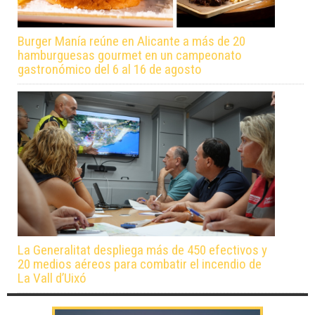
Burger Manía reúne en Alicante a más de 20
hamburguesas gourmet en un campeonato
gastronómico del 6 al 16 de agosto
La Generalitat despliega más de 450 efectivos y
20 medios aéreos para combatir el incendio de
La Vall d’Uixó