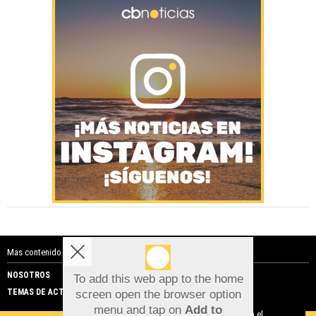
Mas contenido de Costa Blanca Noticias:
NOSOTROS
PUBLICIDAD
To add this web app to the home
TEMAS DE ACTUALIDAD
screen open the browser option
Aviso sobre el Uso de cookies:
menu and tap on
Add to
Utilizamos cookies nuestras y de terceros para el