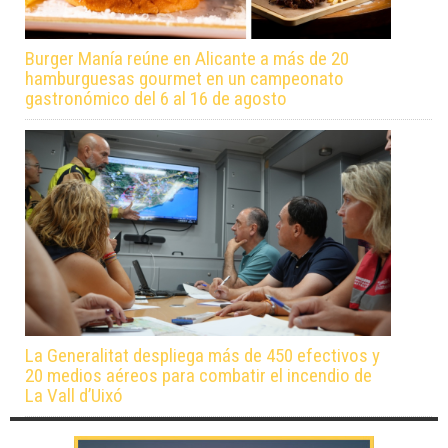
Burger Manía reúne en Alicante a más de 20
hamburguesas gourmet en un campeonato
gastronómico del 6 al 16 de agosto
La Generalitat despliega más de 450 efectivos y
20 medios aéreos para combatir el incendio de
La Vall d’Uixó