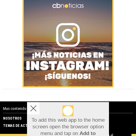
Mas contenido de Costa Blanca Noticias:
NOSOTROS
PUBLICIDAD
To add this web app to the home
TEMAS DE ACTUALIDAD
screen open the browser option
Aviso sobre el Uso de cookies:
menu and tap on
Add to
Utilizamos cookies nuestras y de terceros para el