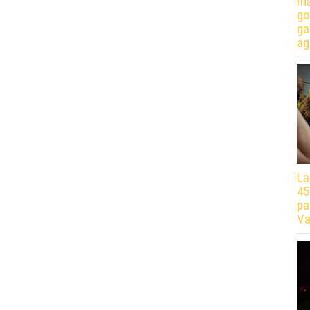
má
go
ga
ag
La
45
pa
Va