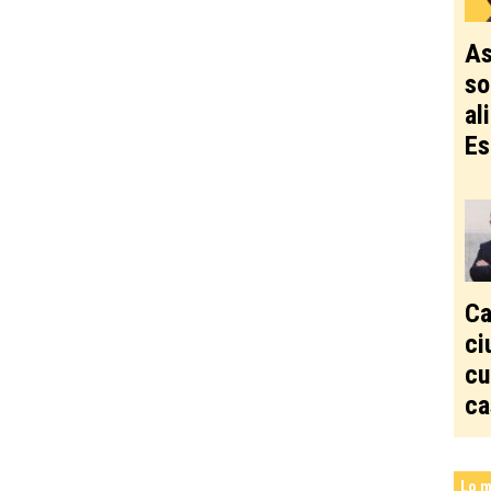
As
so
al
Es
Ca
ci
cu
ca
Lo m