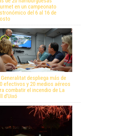
s de 20 hamburguesas
urmet en un campeonato
stronómico del 6 al 16 de
osto
 Generalitat despliega más de
0 efectivos y 20 medios aéreos
ra combatir el incendio de La
ll d’Uixó