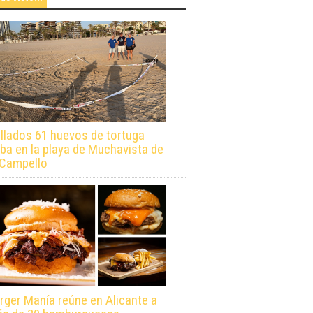
llados 61 huevos de tortuga
ba en la playa de Muchavista de
 Campello
rger Manía reúne en Alicante a