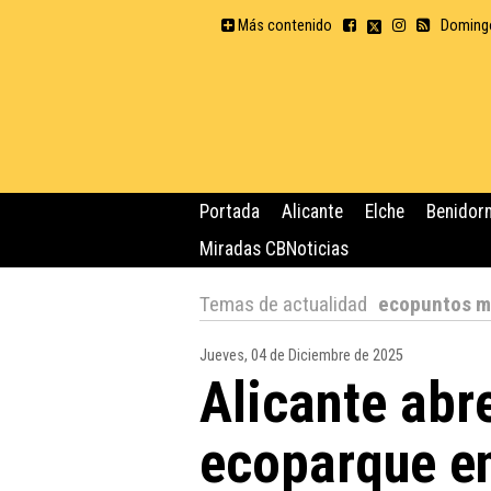
Más contenido
Domingo
Portada
Alicante
Elche
Benidor
Miradas CBNoticias
Temas de actualidad
ecopuntos m
Jueves, 04 de Diciembre de 2025
Alicante abr
ecoparque en