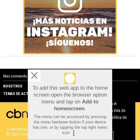
Mas contenido de Costa Blanca Noticias:
NOSOTROS
PUBLICIDAD
To add this web app to the home
TEMAS DE ACTUALIDAD
screen open the browser option
Aviso sobre el Uso de cookies:
menu and tap on
Add to
Utilizamos cookies nuestras y de terceros para el
homescreen
.
funcionamiento del digital. Puedes consultar la lista de
The menu can be accessed by pressing
cookies y como desconectarlas.
Ver nuestra Política de
the menu hardware button if your device
Privacidad y Cookies
has one, or by tapping the top right menu
Costa Blanca Noticias |
Términos de uso
|
Protección de datos
icon
.
© 2026 | Todos los derechos reservados
Aceptar Cookies
Personalizar