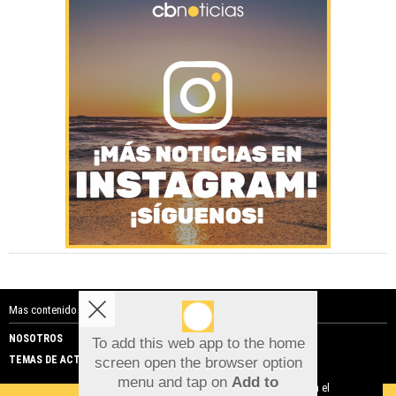
Mas contenido de Costa Blanca Noticias:
NOSOTROS
PUBLICIDAD
To add this web app to the home
TEMAS DE ACTUALIDAD
screen open the browser option
Aviso sobre el Uso de cookies:
menu and tap on
Add to
Utilizamos cookies nuestras y de terceros para el