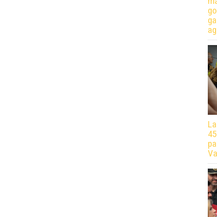
má
go
ga
ag
La
45
pa
Va