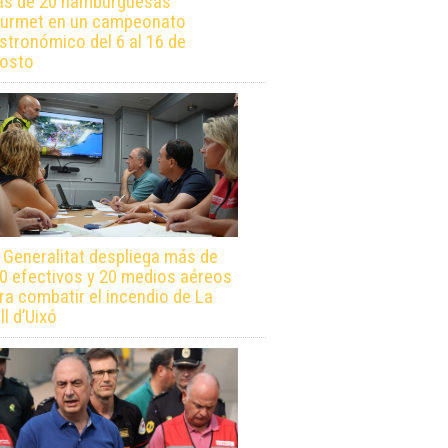
s de 20 hamburguesas
urmet en un campeonato
stronómico del 6 al 16 de
osto
 Generalitat despliega más de
0 efectivos y 20 medios aéreos
ra combatir el incendio de La
ll d’Uixó