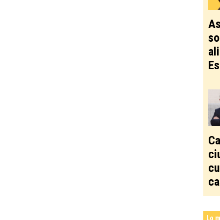
As
so
al
Es
Ca
ci
cu
ca
Lo m