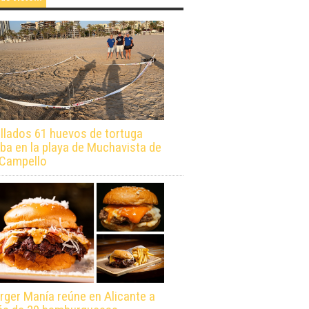
llados 61 huevos de tortuga
ba en la playa de Muchavista de
 Campello
rger Manía reúne en Alicante a