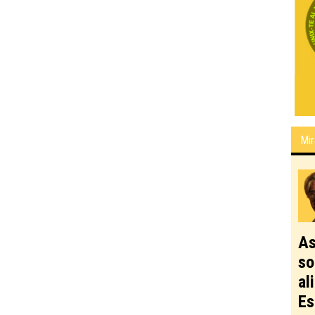
Mir
As
so
al
Es