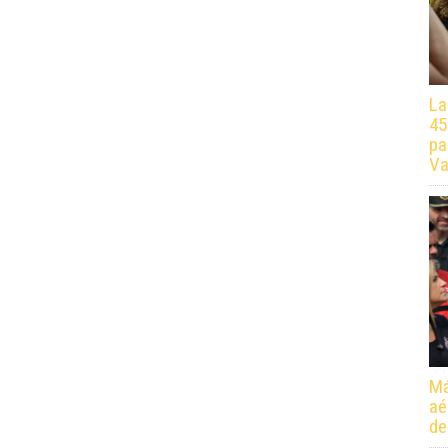
La
45
pa
Va
Má
aé
de