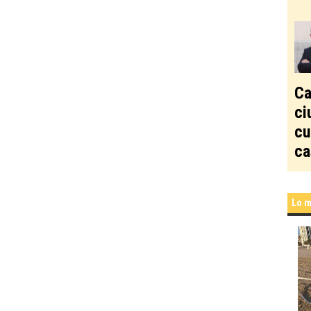
Ca
ci
cu
ca
Lo m