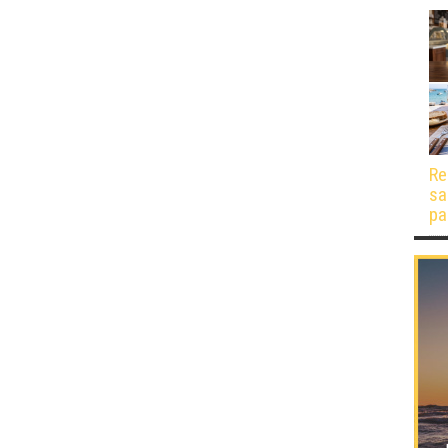
Re
sa
pa