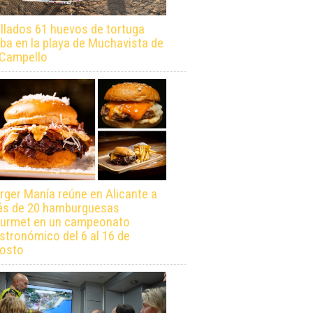
llados 61 huevos de tortuga
ba en la playa de Muchavista de
 Campello
rger Manía reúne en Alicante a
s de 20 hamburguesas
urmet en un campeonato
stronómico del 6 al 16 de
osto