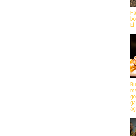
Ha
bo
El
Bu
má
go
ga
ag