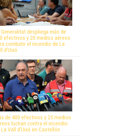
 Generalitat despliega más de
0 efectivos y 20 medios aéreos
ra combatir el incendio de La
ll d’Uixó
s de 400 efectivos y 25 medios
reos luchan contra el incendio
 La Vall d’Uixó en Castellón