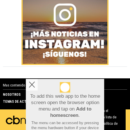
Mas contenido de Costa Blanca Noticias:
NOSOTROS
PUBLICIDAD
To add this web app to the home
TEMAS DE ACTUALIDAD
screen open the browser option
Aviso sobre el Uso de cookies:
menu and tap on
Add to
Utilizamos cookies nuestras y de terceros para el
homescreen
.
funcionamiento del digital. Puedes consultar la lista de
The menu can be accessed by pressing
cookies y como desconectarlas.
Ver nuestra Política de
the menu hardware button if your device
Privacidad y Cookies