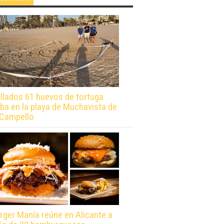
llados 61 huevos de tortuga
ba en la playa de Muchavista de
 Campello
rger Manía reúne en Alicante a