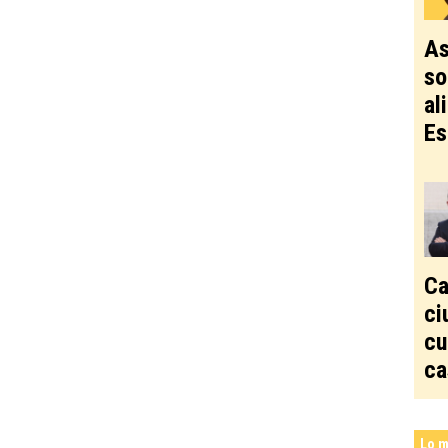
As
so
al
Es
Ca
ci
cu
ca
Lo m