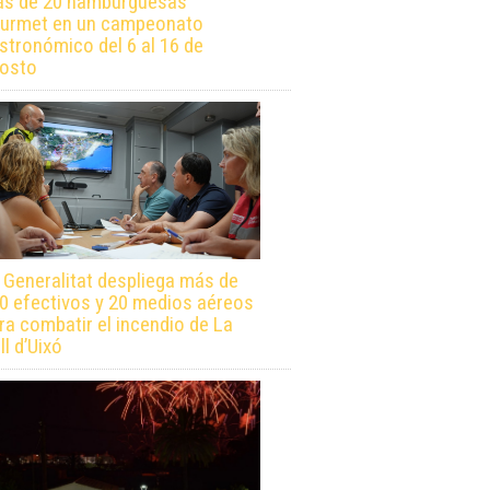
s de 20 hamburguesas
urmet en un campeonato
stronómico del 6 al 16 de
osto
 Generalitat despliega más de
0 efectivos y 20 medios aéreos
ra combatir el incendio de La
ll d’Uixó