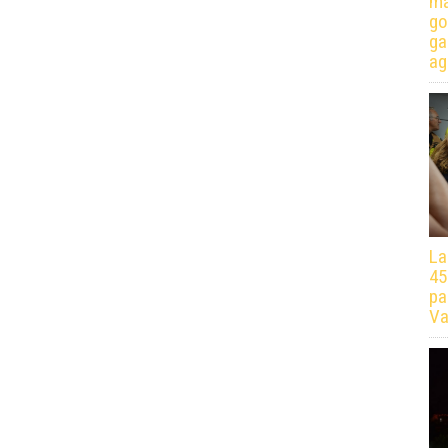
má
go
ga
ag
La
45
pa
Va