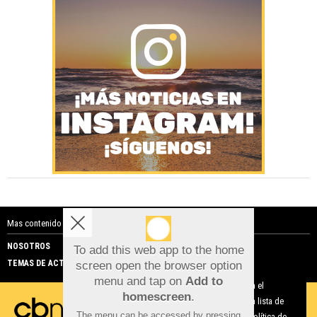
Mas contenido de Costa Blanca Noticias:
NOSOTROS
PUBLICIDAD
To add this web app to the home
TEMAS DE ACTUALIDAD
screen open the browser option
Aviso sobre el Uso de cookies:
menu and tap on
Add to
Utilizamos cookies nuestras y de terceros para el
homescreen
.
funcionamiento del digital. Puedes consultar la lista de
The menu can be accessed by pressing
cookies y como desconectarlas.
Ver nuestra Política de