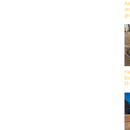
Al
an
gr
Ha
bo
El