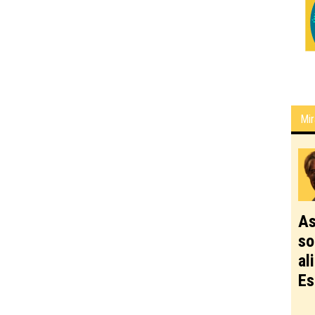
Mir
As
so
al
Es