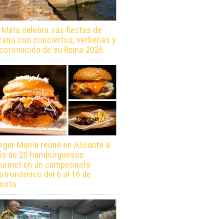
 Mata celebra sus fiestas de
rano con conciertos, verbenas y
 coronación de su Reina 2026
rger Manía reúne en Alicante a
s de 20 hamburguesas
urmet en un campeonato
stronómico del 6 al 16 de
osto