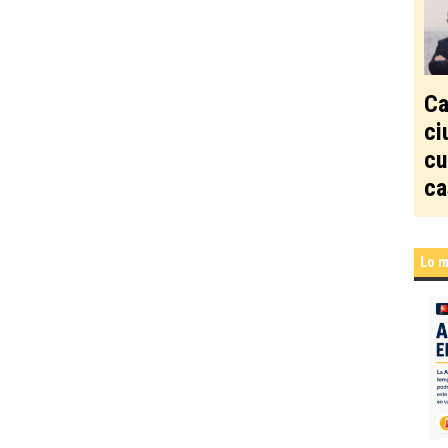
Ca
ci
cu
ca
Lo m