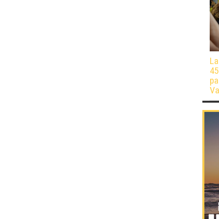
La
45
pa
Va