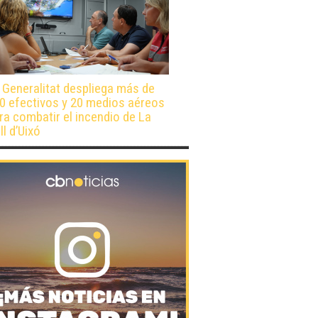
 Generalitat despliega más de
0 efectivos y 20 medios aéreos
ra combatir el incendio de La
ll d’Uixó