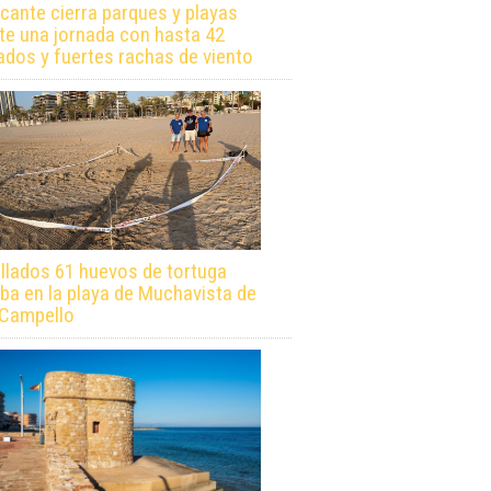
icante cierra parques y playas
te una jornada con hasta 42
ados y fuertes rachas de viento
llados 61 huevos de tortuga
ba en la playa de Muchavista de
 Campello