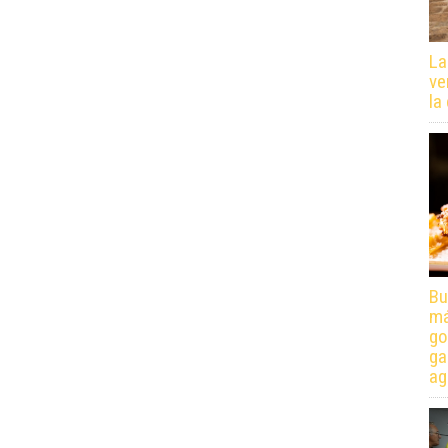
La
ve
la
Bu
má
go
ga
ag