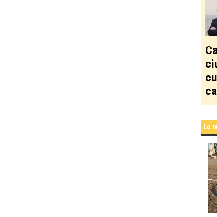
Ca
ci
cu
ca
Lo m