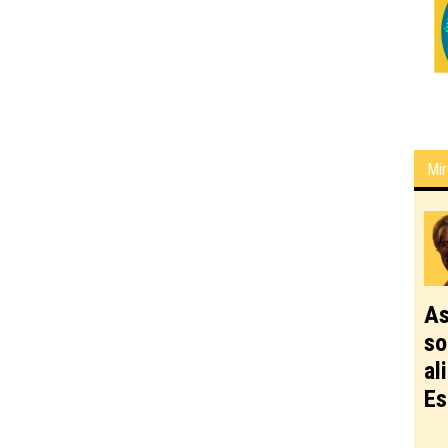
Mir
As
so
al
Es