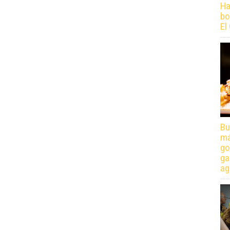
Ha
bo
El
Bu
má
go
ga
ag