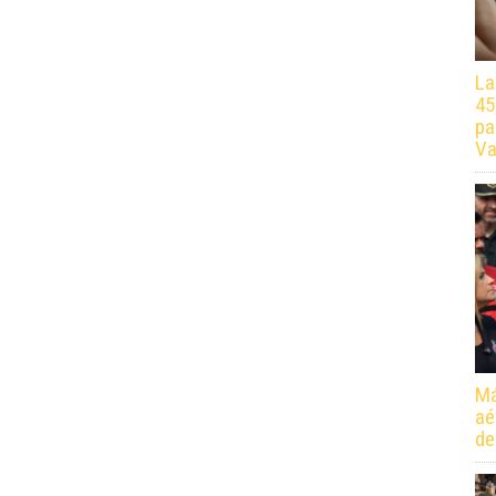
La
45
pa
Va
Má
aé
de