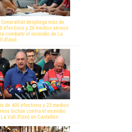
 Generalitat despliega más de
0 efectivos y 20 medios aéreos
ra combatir el incendio de La
ll d’Uixó
s de 400 efectivos y 25 medios
reos luchan contra el incendio
 La Vall d’Uixó en Castellón