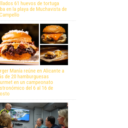
llados 61 huevos de tortuga
ba en la playa de Muchavista de
 Campello
rger Manía reúne en Alicante a
s de 20 hamburguesas
urmet en un campeonato
stronómico del 6 al 16 de
osto