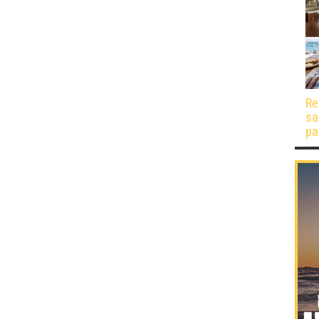
Re
sa
pa