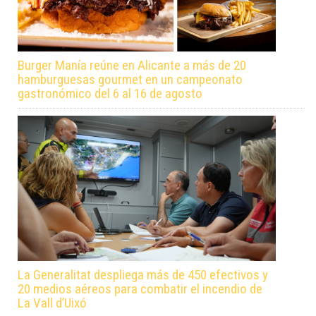
Burger Manía reúne en Alicante a más de 20
hamburguesas gourmet en un campeonato
gastronómico del 6 al 16 de agosto
La Generalitat despliega más de 450 efectivos y
20 medios aéreos para combatir el incendio de
La Vall d’Uixó