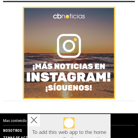
Mas contenido de Costa Blanca Noticias:
NOSOTROS
PUBLICIDAD
To add this web app to the home