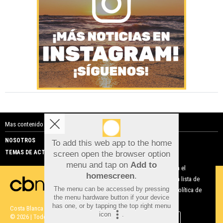
Mas contenido de Costa Blanca Noticias:
NOSOTROS
PUBLICIDAD
To add this web app to the home
TEMAS DE ACTUALIDAD
screen open the browser option
Aviso sobre el Uso de cookies:
menu and tap on
Add to
Utilizamos cookies nuestras y de terceros para el
homescreen
.
funcionamiento del digital. Puedes consultar la lista de
The menu can be accessed by pressing
cookies y como desconectarlas.
Ver nuestra Política de
the menu hardware button if your device
Privacidad y Cookies
has one, or by tapping the top right menu
Costa Blanca Noticias |
Términos de uso
|
Protección de datos
icon
.
© 2026 | Todos los derechos reservados
Aceptar Cookies
Personalizar