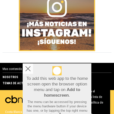
Mas contenido de Costa Blanca Noticias:
NOSOTROS
PUBLICIDAD
To add this web app to the home
TEMAS DE ACTUALIDAD
screen open the browser option
Aviso sobre el Uso de cookies:
menu and tap on
Add to
Utilizamos cookies nuestras y de terceros para el
homescreen
.
funcionamiento del digital. Puedes consultar la lista de
The menu can be accessed by pressing
cookies y como desconectarlas.
Ver nuestra Política de
the menu hardware button if your device
Privacidad y Cookies
has one, or by tapping the top right menu
Costa Blanca Noticias |
Términos de uso
|
Protección de datos