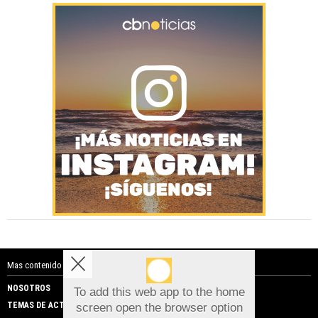
Mas contenido de Costa Blanca Noticias:
NOSOTROS
PUBLICIDAD
To add this web app to the home
TEMAS DE ACTUALIDAD
screen open the browser option
Aviso sobre el Uso de cookies: