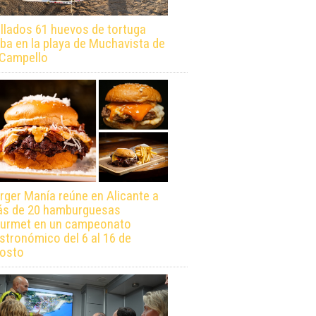
llados 61 huevos de tortuga
ba en la playa de Muchavista de
 Campello
rger Manía reúne en Alicante a
s de 20 hamburguesas
urmet en un campeonato
stronómico del 6 al 16 de
osto