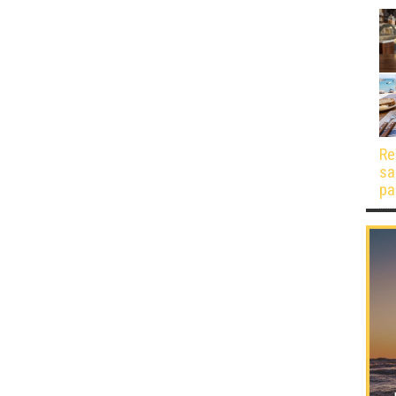
Re
sa
pa