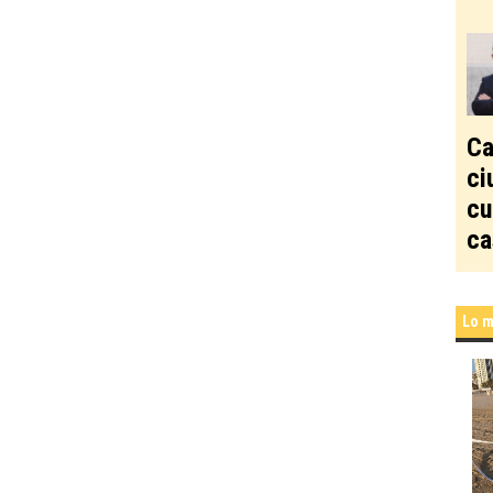
Ca
ci
cu
ca
Lo m