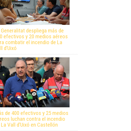
 Generalitat despliega más de
0 efectivos y 20 medios aéreos
ra combatir el incendio de La
ll d’Uixó
s de 400 efectivos y 25 medios
reos luchan contra el incendio
 La Vall d’Uixó en Castellón