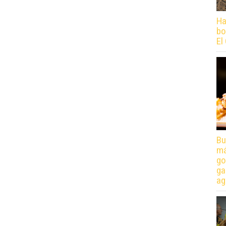
Ha
bo
El
Bu
má
go
ga
ag