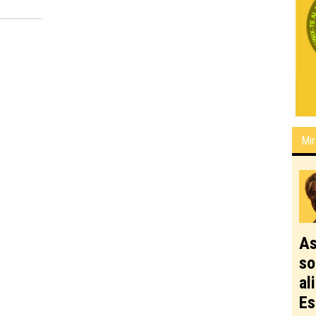
Mir
As
so
al
Es