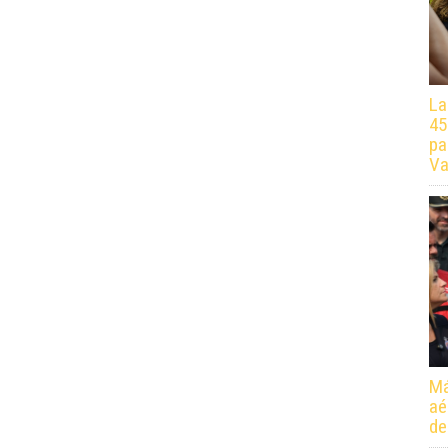
La
45
pa
Va
Má
aé
de