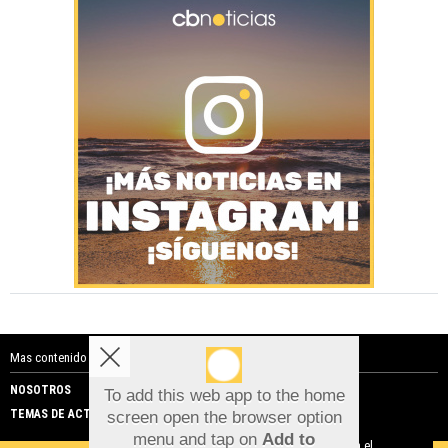
Mas contenido de Costa Blanca Noticias:
NOSOTROS
PUBLICIDAD
To add this web app to the home
TEMAS DE ACTUALIDAD
screen open the browser option
Aviso sobre el Uso de cookies:
menu and tap on
Add to
Utilizamos cookies nuestras y de terceros para el