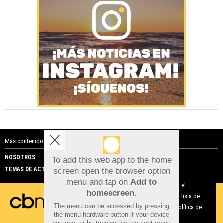
Mas contenido de Costa Blanca Noticias:
NOSOTROS
PUBLICIDAD
To add this web app to the home
TEMAS DE ACTUALIDAD
screen open the browser option
Aviso sobre el Uso de cookies:
menu and tap on
Add to
Utilizamos cookies nuestras y de terceros para el
homescreen
.
funcionamiento del digital. Puedes consultar la lista de
The menu can be accessed by pressing
cookies y como desconectarlas.
Ver nuestra Política de
the menu hardware button if your device
Privacidad y Cookies
has one, or by tapping the top right menu