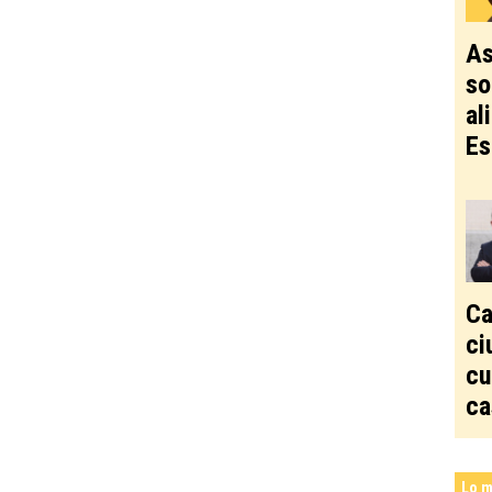
As
so
al
Es
Ca
ci
cu
ca
Lo m