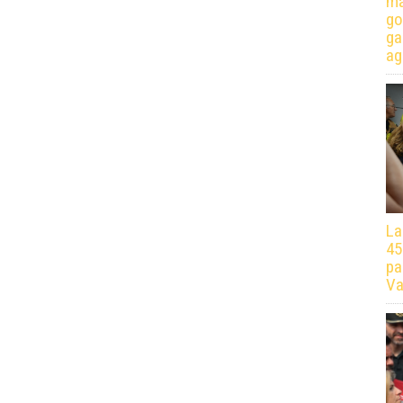
má
go
ga
ag
La
45
pa
Va