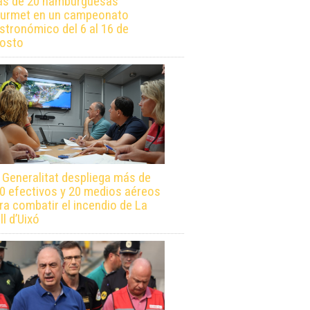
s de 20 hamburguesas
urmet en un campeonato
stronómico del 6 al 16 de
osto
 Generalitat despliega más de
0 efectivos y 20 medios aéreos
ra combatir el incendio de La
ll d’Uixó