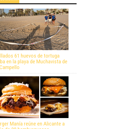
llados 61 huevos de tortuga
ba en la playa de Muchavista de
 Campello
rger Manía reúne en Alicante a