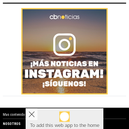
Mas contenido de Costa Blanca Noticias:
NOSOTROS
PUBLICIDAD
To add this web app to the home