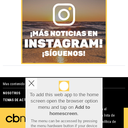
Mas contenido de Costa Blanca Noticias:
NOSOTROS
PUBLICIDAD
To add this web app to the home
TEMAS DE ACTUALIDAD
screen open the browser option
Aviso sobre el Uso de cookies:
menu and tap on
Add to
Utilizamos cookies nuestras y de terceros para el
homescreen
.
funcionamiento del digital. Puedes consultar la lista de
The menu can be accessed by pressing
cookies y como desconectarlas.
Ver nuestra Política de
the menu hardware button if your device
Privacidad y Cookies