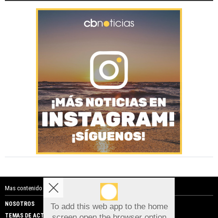
Mas contenido de Costa Blanca Noticias:
NOSOTROS
PUBLICIDAD
To add this web app to the home
TEMAS DE ACTUALIDAD
screen open the browser option