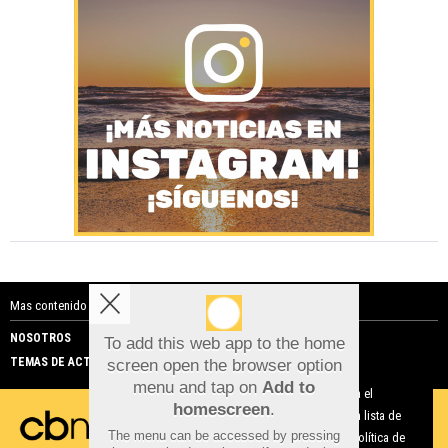
Mas contenido de Costa Blanca Noticias:
NOSOTROS
PUBLICIDAD
To add this web app to the home
TEMAS DE ACTUALIDAD
screen open the browser option
Aviso sobre el Uso de cookies:
menu and tap on
Add to
Utilizamos cookies nuestras y de terceros para el
homescreen
.
funcionamiento del digital. Puedes consultar la lista de
The menu can be accessed by pressing
cookies y como desconectarlas.
Ver nuestra Política de