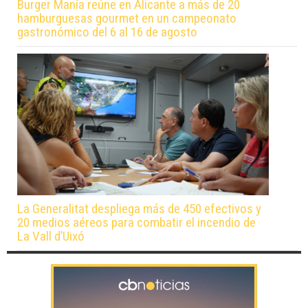
Burger Manía reúne en Alicante a más de 20
hamburguesas gourmet en un campeonato
gastronómico del 6 al 16 de agosto
La Generalitat despliega más de 450 efectivos y
20 medios aéreos para combatir el incendio de
La Vall d’Uixó