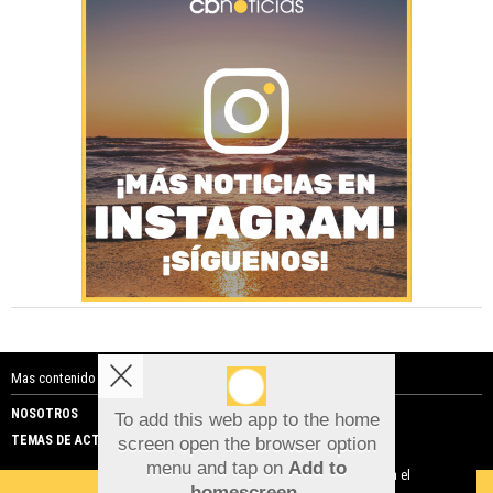
Mas contenido de Costa Blanca Noticias:
NOSOTROS
PUBLICIDAD
To add this web app to the home
TEMAS DE ACTUALIDAD
screen open the browser option
Aviso sobre el Uso de cookies:
menu and tap on
Add to
Utilizamos cookies nuestras y de terceros para el
homescreen
.