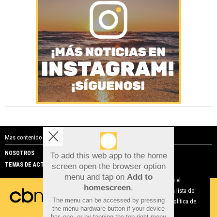
Mas contenido de Costa Blanca Noticias:
NOSOTROS
PUBLICIDAD
To add this web app to the home
TEMAS DE ACTUALIDAD
screen open the browser option
Aviso sobre el Uso de cookies:
menu and tap on
Add to
Utilizamos cookies nuestras y de terceros para el
homescreen
.
funcionamiento del digital. Puedes consultar la lista de
The menu can be accessed by pressing
cookies y como desconectarlas.
Ver nuestra Política de
the menu hardware button if your device
Privacidad y Cookies
has one, or by tapping the top right menu