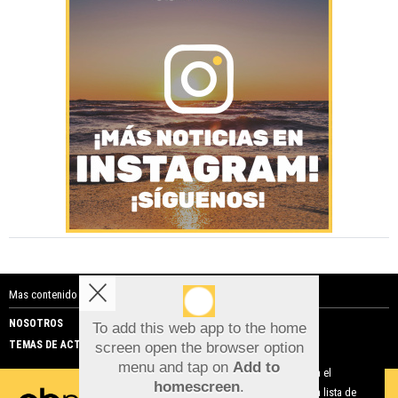
Mas contenido de Costa Blanca Noticias:
NOSOTROS
PUBLICIDAD
To add this web app to the home
TEMAS DE ACTUALIDAD
screen open the browser option
Aviso sobre el Uso de cookies:
menu and tap on
Add to
Utilizamos cookies nuestras y de terceros para el
homescreen
.
funcionamiento del digital. Puedes consultar la lista de